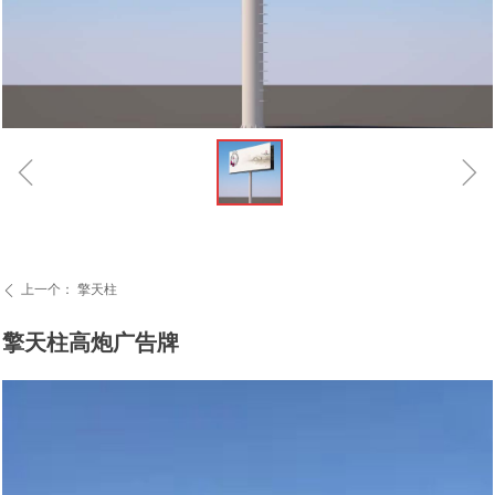
ꁆ
ꁇ
上一个：
擎天柱
ꄴ
擎天柱高炮广告牌