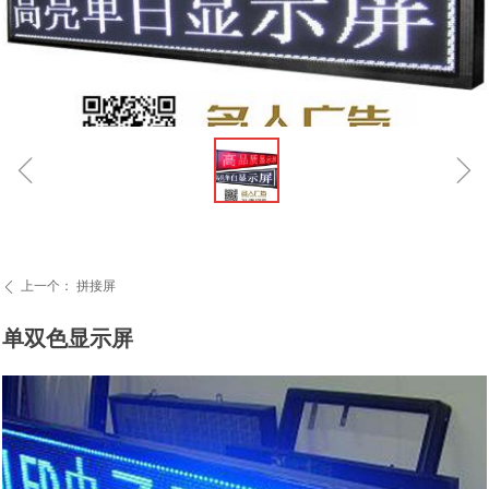
ꁆ
ꁇ
上一个：
拼接屏
ꄴ
单双色显示屏